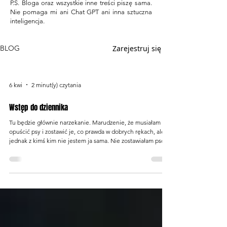
P.S. Bloga oraz wszystkie inne treści piszę sama.
Nie pomaga mi ani Chat GPT ani inna sztuczna
inteligencja.
Zarejestruj się
BLOG
6 kwi
2 minut(y) czytania
Wstęp do dziennika
Tu będzie głównie narzekanie. Marudzenie, że musiałam
opuścić psy i zostawić je, co prawda w dobrych rękach, ale
jednak z kimś kim nie jestem ja sama. Nie zostawiałam psów
do tej pory nigdy od 2010 roku, kiedy też wyjechałam do
pracy za granicę. Teraz plany i moje marzenia "zmusiły"
mnie, aby wyjechać z Polski do Holandii i tutaj próbować
zdobyć środki na ich realizację. Chcę zbudować kampera
bądź przerobić takiego, na którego zakup będzie mnie stać
tak, aby w nim zamieszkać