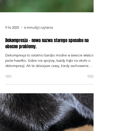
9 lis 2025
6 minut(y) czytania
Dekompresja - nowa nazwa starego sposobu na
obecne problemy.
Dekompresja to ostatnio bardzo modne w świecie właścicieli
psów hasełko. Gdzie nie spojrzę, każdy trąbi na około o
dekompresji. Ah te dzisiejsze czasy, kiedy zachowanie
nazywa się jakąś new'ageowska nazwą, aby nie nazywać tego
po prostu tym, czym od dawna było. Aby jednak do łask
mogło powrócić należy zrobić z tego trend. Dziś więc o tym
trendzie. Czymże jednak jest owa dekompresja i dlaczego
jest istotniejsza niż trening, a tak samo ważna jak sen czy
dobra psia dieta? To n