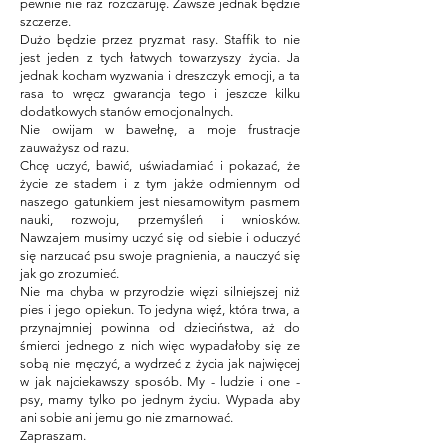
pewnie nie raz rozczaruję. Zawsze jednak będzie
szczerze.
Dużo będzie przez pryzmat rasy. Staffik to nie
jest jeden z tych łatwych towarzyszy życia. Ja
jednak kocham wyzwania i dreszczyk emocji, a ta
rasa to wręcz gwarancja tego i jeszcze kilku
dodatkowych stanów emocjonalnych.
Nie owijam w bawełnę, a moje frustracje
zauważysz od razu.
Chcę uczyć, bawić, uświadamiać i pokazać, że
życie ze stadem i z tym jakże odmiennym od
naszego gatunkiem jest niesamowitym pasmem
nauki, rozwoju, przemyśleń i wniosków.
Nawzajem musimy uczyć się od siebie i oduczyć
się narzucać psu swoje pragnienia, a nauczyć się
jak go zrozumieć.
Nie ma chyba w przyrodzie więzi silniejszej niż
pies i jego opiekun. To jedyna więź, która trwa, a
przynajmniej powinna od dzieciństwa, aż do
śmierci jednego z nich więc wypadałoby się ze
sobą nie męczyć, a wydrzeć z życia jak najwięcej
w jak najciekawszy sposób. My - ludzie i one -
psy, mamy tylko po jednym życiu. Wypada aby
ani sobie ani jemu go nie zmarnować.
Zapraszam.