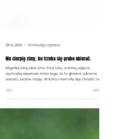
28 lis 2025
10 minut(y) czytania
Nie cierpię zimy, bo trzeba się grubo ubierać.
Migotka zimą Idzie zima. Pora roku, w której zdjęcia
wychodzą wspaniale mimo tego, że to głównie odcienie
szarości, beżów i brązy. W końcu mam siłę aby chodzić na
dłuuugie spacery. Nie czuję się zmulona przez upały i
duchotę jaka panuje latem w lesie. Z dwojga złego wolę
zimno niż upał, bo w upał nie można rozebrać się bardziej, a
w zimie zawsze można się cieplej ubrać. Choć ilość szmat
jakie trzeba założyć często irytuje. No i psy zimą szaleją, a
latem muszę ograniczać spa