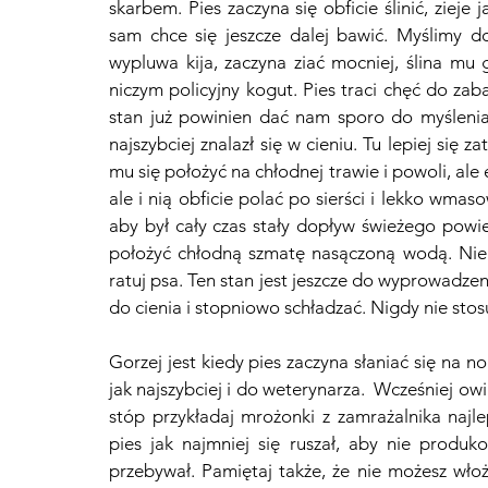
skarbem. Pies zaczyna się obficie ślinić, zieje
sam chce się jeszcze dalej bawić. Myślimy do
wypluwa kija, zaczyna ziać mocniej, ślina mu 
niczym policyjny kogut. Pies traci chęć do zaba
stan już powinien dać nam sporo do myślenia
najszybciej znalazł się w cieniu. Tu lepiej się 
mu się położyć na chłodnej trawie i powoli, ale
ale i nią obficie polać po sierści i lekko wma
aby był cały czas stały dopływ świeżego powi
położyć chłodną szmatę nasączoną wodą. Nie 
ratuj psa. Ten stan jest jeszcze do wyprowadzen
do cienia i stopniowo schładzać. Nigdy nie stos
Gorzej jest kiedy pies zaczyna słaniać się na 
jak najszybciej i do weterynarza.  Wcześniej o
stóp przykładaj mrożonki z zamrażalnika najle
pies jak najmniej się ruszał, aby nie produko
przebywał. Pamiętaj także, że nie możesz włoż