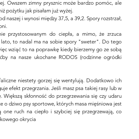
owej. Owszem zimny prysznic może bardzo pomóc, ale 
iż pożytku jak pisałam już wyżej. 
 naszej i wynosi między 37,5, a 39,2. Spory rozstrzał, 
ni. 
nie przystosowanym do ciepła, a mimo, że zrzuca 
ato, to nadal ma na sobie spory "sweter". Do tego 
więc wziąć to na poprawkę kiedy bierzemy go ze sobą 
ćby na nasze ukochane RODOS (rodzinne ogródki 
aliczne niestety gorzej się wentylują. Dodatkowo ich 
uje efekt przegrzania. Jeśli masz psa takiej rasy lub w 
ę. Większą skłonność do przegrzewania się czy udaru 
kże o dziwo psy sportowe, których masa mięśniowa jest 
one ruch na ciepło i szybciej się przegrzewają, co 
tkowego okrycia