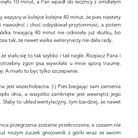
minęło 10 minut, a Pan wpadł do lecznicy z omdlałym 
śmy wszyscy w kolejce kolejne 40 minut, że pies niestety 
ani nawodnić i choć odzyskiwał przytomność, a potem 
alka trwającą 40 minut nie odniosła już skutku, bo 
sa tak, że nawet walka weterynarzy nie dała rady. 
e stało się to tak szybko i tak nagle. Rozpacz Pana i 
epotrzebny zgon psa wywołała u mnie sporą traumę. 
 A miało to byc tylko szczepienie.
 ona jest wszechobecna :) ) Pies biegając sam zamienia 
pło dnia, a wszystko zamknięte jest wewnątrz jego 
a. Słaby to układ wentylacyjny, tym bardziej, że nawet 
nica przegrzania zostanie przekroczona, a czasem nie 
 już niczym żuczek gnojownik z górki wraz ze swoim 