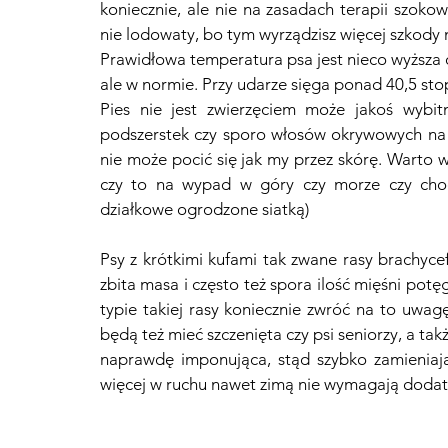
koniecznie, ale nie na zasadach terapii szok
nie lodowaty, bo tym wyrządzisz więcej szkody n
Prawidłowa temperatura psa jest nieco wyższa od
ale w normie. Przy udarze sięga ponad 40,5 stop
Pies nie jest zwierzęciem może jakoś wybit
podszerstek czy sporo włosów okrywowych na l
nie może pocić się jak my przez skórę. Warto 
czy to na wypad w góry czy morze czy cho
działkowe ogrodzone siatką)
Psy z krótkimi kufami tak zwane rasy brachycef
zbita masa i często też spora ilość mięśni potęg
typie takiej rasy koniecznie zwróć na to uwag
będą też mieć szczenięta czy psi seniorzy, a ta
naprawdę imponująca, stąd szybko zamieniają 
więcej w ruchu nawet zimą nie wymagają doda