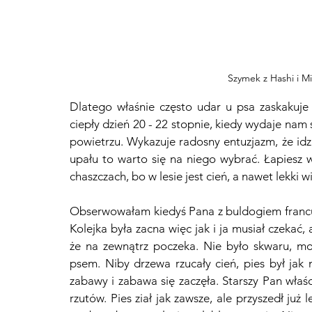
Szymek z Hashi i M
Dlatego właśnie często udar u psa zaskakuje w
ciepły dzień 20 - 22 stopnie, kiedy wydaje nam 
powietrzu. Wykazuje radosny entuzjazm, że idz
upału to warto się na niego wybrać. Łapiesz 
chaszczach, bo w lesie jest cień, a nawet lekki w
Obserwowałam kiedyś Pana z buldogiem francusk
Kolejka była zacna więc jak i ja musiał czekać, a
że na zewnątrz poczeka. Nie było skwaru, moż
psem. Niby drzewa rzucały cień, pies był jak 
zabawy i zabawa się zaczęła. Starszy Pan właści
rzutów. Pies ział jak zawsze, ale przyszedł już 