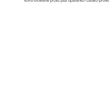
kontrolowane przez psa opalanko rzadko prowa