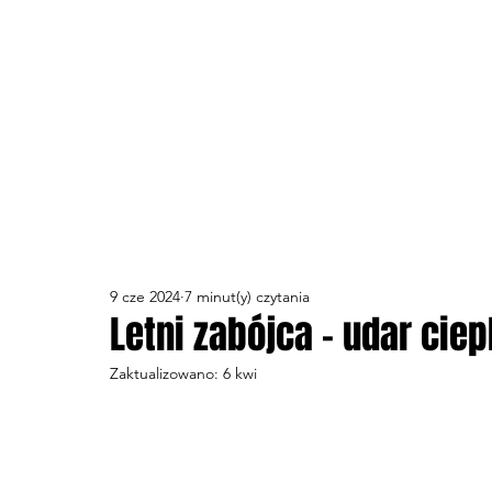
GŁÓWNA
BLOG
PODCAST
9 cze 2024
7 minut(y) czytania
Letni zabójca - udar ciep
Zaktualizowano:
6 kwi