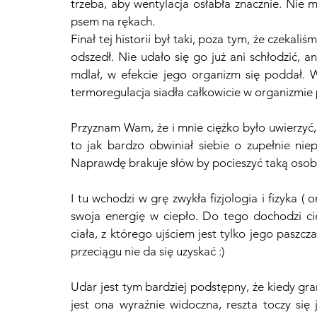
trzeba, aby wentylacja osłabła znacznie. Nie 
psem na rękach.
Finał tej historii był taki, poza tym, że czekali
odszedł. Nie udało się go już ani schłodzić, 
mdlał, w efekcie jego organizm się poddał. W
termoregulacja siadła całkowicie w organizmie p
Przyznam Wam, że i mnie ciężko było uwierzyć, ż
to jak bardzo obwiniał siebie o zupełnie ni
Naprawdę brakuje słów by pocieszyć taką osobę.
I tu wchodzi w grę zwykła fizjologia i fizyka (
swoja energię w ciepło. Do tego dochodzi cie
ciała, z którego ujściem jest tylko jego paszcz
przeciągu nie da się uzyskać :)
Udar jest tym bardziej podstępny, że kiedy gra
jest ona wyraźnie widoczna, reszta toczy się