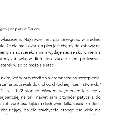
igotką na plaży w Darłówku
łaściciela. Najłatwiej jest psa przegrzać w średnio 
się, że nie ma skwaru, a pies jest chętny do zabawy na 
iemy na spacerek, a nam wydaje się, że skoro nie ma 
wtedy zabawkę w dłoń albo rzucasz kijem po leśnych 
iaterek więc co może się stać. 
im, który przyszedł do weterynarza na szczepienie. 
 że na poczekali tłok, choć chłodniej i cień, stwierdził 
e ze 20-22 stopnie. Wyszedł więc przed lecznicę z 
najbardziej na tak, nawet sam przyniósł patyczka do 
ciel rzucił psu kijkiem dosłownie kilkanaście krótkich 
lekko ziejący, bo dla brachycefalicznego psa wiele nie 