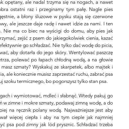
 jak opętany, ale nadal trzyma się na nogach, a nawet 
bra ostatni raz i przeginamy tym pałę. Nagle pies 
gęstnie, a błony śluzowe w pysku stają się czerwone 
wy, ale jeszcze daje radę i nawet idzie za nami. I ten 
.
Nie ma co biec na wyścigi do domu, aby pies jak 
zatrzymać, zejść z psem do jakiegokolwiek cienia, kazać 
 efektywnie go schładzać. Nie tylko dać wodę do picia, 
sować, aby dotarła do jego skóry. Wentylować paszczę 
etrza, polewać po łapach chłodną wodą, a na głowie 
masz szmaty? Wyskakuj ze skarpetek, albo majtek i 
ia, ale koniecznie musisz zaprzestać ruchu, zabrać psa 
uj szoku termicznego, bo pogorszysz tylko stan psa.
nogach i wymiotować, mdleć i słabnąć. Wtedy pakuj go 
wiń w zimne i mokre szmaty, podawaj zimną wodę, a do 
piej na ręcznik polany wodą. Najważniejsze jest aby 
wał więcej ciepła i aby na tym cieple jak najmniej 
yć psa pod zimny jak lód prysznic. Schładzać trzeba 