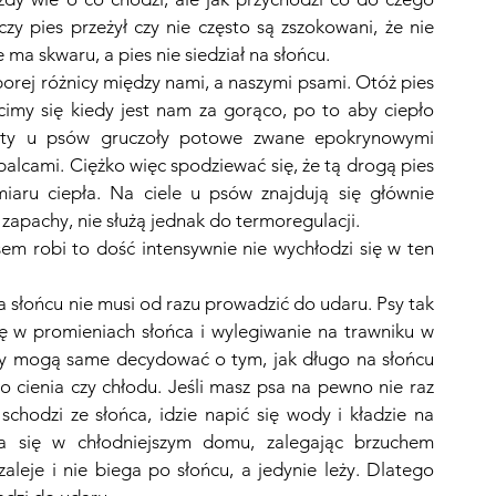
y pies przeżył czy nie często są zszokowani, że nie 
ma skwaru, a pies nie siedział na słońcu.
orej różnicy między nami, a naszymi psami. Otóż pies 
cimy się kiedy jest nam za gorąco, po to aby ciepło 
tety u psów gruczoły potowe zwane epokrynowymi 
palcami. Ciężko więc spodziewać się, że tą drogą pies 
aru ciepła. 
Na ciele u psów znajdują się głównie 
zapachy, nie służą jednak do termoregulacji.
sem robi to dość intensywnie nie wychłodzi się w ten 
a słońcu nie musi od razu prowadzić do udaru. Psy tak 
ię w promieniach słońca i wylegiwanie na trawniku w 
edy mogą same decydować o tym, jak długo na słońcu 
o cienia czy chłodu. Jeśli masz psa na pewno nie raz 
 schodzi ze słońca, idzie napić się wody i kładzie na 
a się w chłodniejszym domu, zalegając brzuchem 
leje i nie biega po słońcu, a jedynie leży. Dlatego 