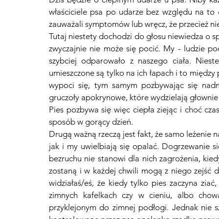
właściciele psa po udarze bez względu na to cz
zauważali symptomów lub wręcz, że przecież nie 
Tutaj niestety dochodzi do głosu niewiedza o sp
zwyczajnie nie może się pocić. My - ludzie po
szybciej odparowało z naszego ciała. Nies
umieszczone są tylko na ich łapach i to między 
wypoci się, tym samym pozbywając się nadmi
gruczoły apokrynowe, które wydzielają głownie 
Pies pozbywa się więc ciepła ziejąc i choć cza
sposób w gorący dzień. 
Drugą ważną rzeczą jest fakt, że samo leżenie n
jak i my uwielbiają się opalać. Dogrzewanie s
bezruchu nie stanowi dla nich zagrożenia, ki
zostaną i w każdej chwili mogą z niego zejść d
widziałaś/eś, że kiedy tylko pies zaczyna ziać,
zimnych kafelkach czy w cieniu, albo chow
przyklejonym do zimnej podłogi. Jednak nie sza