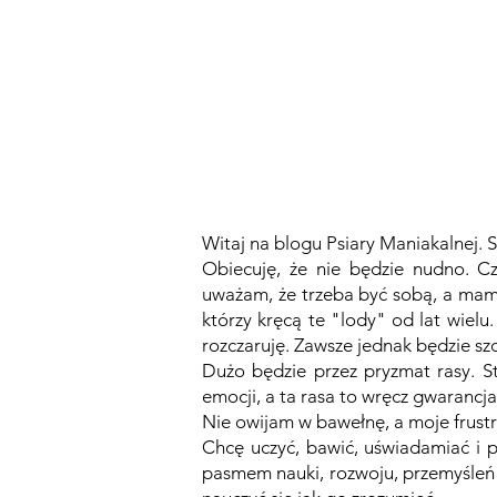
GŁÓWNA
BLOG
PODCAST
Witaj na blogu Psiary Maniakalnej. S
Obiecuję, że nie będzie nudno. Cz
uważam, że trzeba być sobą, a mam 
którzy kręcą te "lody" od lat wielu
rozczaruję. Zawsze jednak będzie szc
Dużo będzie przez pryzmat rasy. St
emocji, a ta rasa to wręcz gwarancj
Nie owijam w bawełnę, a moje frust
Chcę uczyć, bawić, uświadamiać i 
pasmem nauki, rozwoju, przemyśleń 