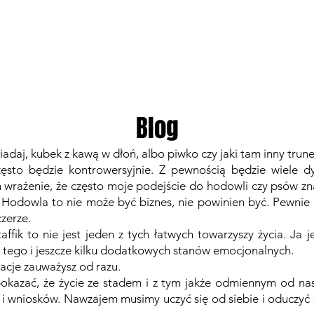
GALERIE
WSPÓŁPRACA
Blog
iadaj, kubek z kawą w dłoń, albo piwko czy jaki tam inny trun
ęsto będzie kontrowersyjnie. Z pewnością będzie wiele dy
wrażenie, że często moje podejście do hodowli czy psów znac
. Hodowla to nie może być biznes, nie powinien być. Pewnie 
zerze.
affik to nie jest jeden z tych łatwych towarzyszy życia. Ja
a tego i jeszcze kilku dodatkowych stanów emocjonalnych.
racje zauważysz od razu.
pokazać, że życie ze stadem i z tym jakże odmiennym od n
i wniosków. Nawzajem musimy uczyć się od siebie i oduczyć s