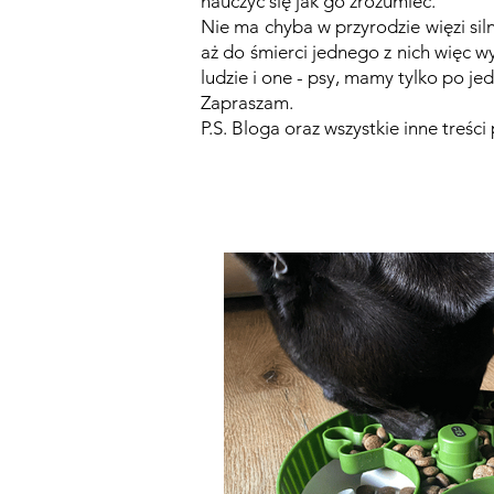
nauczyć się jak go zrozumieć.
Nie ma chyba w przyrodzie więzi siln
aż do śmierci jednego z nich więc w
ludzie i one - psy, mamy tylko po 
Zapraszam.
P.S. Bloga oraz wszystkie inne treśc