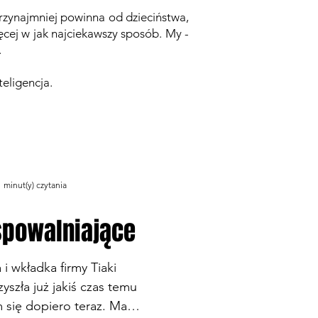
 przynajmniej powinna od dzieciństwa,
ęcej w jak najciekawszy sposób. My -
ć.
teligencja.
Zaloguj/Zarejestruj
 minut(y) czytania
 spowalniające
i wkładka firmy Tiaki
szła już jakiś czas temu
m się dopiero teraz. Mam