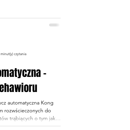
 że zainwestuje. Kupiłam
dkę - zaciekawiona co to
 ten nowoczesny wynalazek.
la jest pochłaniaczem
 pochłanianie karmy na
u niej wzdęć czy refluksu
ełnym poświęceniem połykać
 minut(y) czytania
 że jako
omatyczna -
ehawioru
ycz automatyczna Kong
em rozwścieczonych do
ów trąbiących o tym jaka
tyczna dla psa. Jak psuje