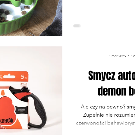
potrzebę więc uznałam,
więc 3 miski oraz wkła
takiego i wzięłam się za
W moim stadzie Khal
namiętnym i mimo, że
wyścigi nie wywołuje to 
potrafi tak szybko i z p
1 mar 2025
12
karmę,
Smycz aut
demon b
Ale czy na pewno? sm
Zupełnie nie rozumi
czerwoności behawioryst
to zła jest smycz automa