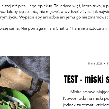
iejszej niż pies i jego opiekun. To jedyna więź, która trwa, a
ypadałoby się ze sobą nie męczyć, a wydrzeć z życia jak najwi
jednym życiu. Wypada aby ani sobie ani jemu go nie zmarnowa
i piszę sama. Nie pomaga mi ani Chat GPT ani inna sztuczna in
31 maj 2025
11
TEST - miski
Miska spowalniająca 
Nowomoda na miski przy
jednak za temat wzięła