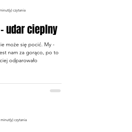
minut(y) czytania
 - udar cieplny
ie może się pocić. My -
jest nam za gorąco, po to
bciej odparowało
 minut(y) czytania