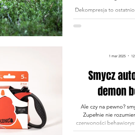
Dekompresja to ostatni
właścicieli psów hasełko
trąbi na około o dekom
czasy, kiedy zachow
new'ageowska nazwą, a
prostu tym, czym od dawna było.
1 mar 2025
12
łask mogło powrócić nal
Dziś więc o tym trendzi
Smycz aut
dekompresja i dlaczego jest istotniejsza niż trening,
a tak samo ważna jak sen 
demon b
Ale czy na pewno? sm
Zupełnie nie rozumi
czerwoności behawioryst
to zła jest smycz automa