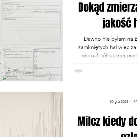
Dokąd zmierz
jakość 
Dawno nie byłam na ż
zamkniętych hal więc z
niemal półrocznej prz
zewnętrzne. Wraca
spostrzeżeń. Będąc ter
przeciągu tygodnia cz
niepokojący trend.
wystawianych psów. Na
30 gru 2023
14
otwartej suk zrobiło się 2 
nawet 12 ! Ktoś powie su
Milcz kiedy 
słabsi lub mają