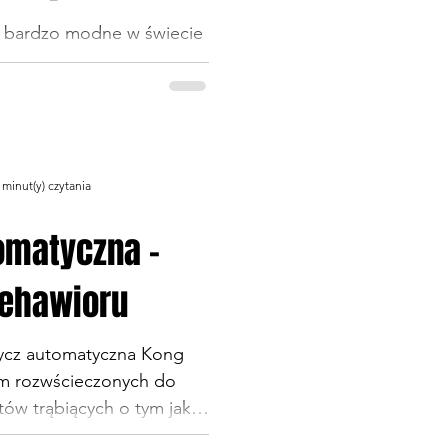
o bardzo modne w świecie
. Gdzie nie spojrzę, każdy
presji. Ah te dzisiejsze
anie nazywa się jakąś
by nie nazywać tego po
 Aby jednak do
 minut(y) czytania
eży zrobić z tego trend.
e. Czymże jednak jest owa
omatyczna -
czy dobra psia dieta? To n
ehawioru
ycz automatyczna Kong
em rozwścieczonych do
ów trąbiących o tym jaka
tyczna dla psa. Jak psuje