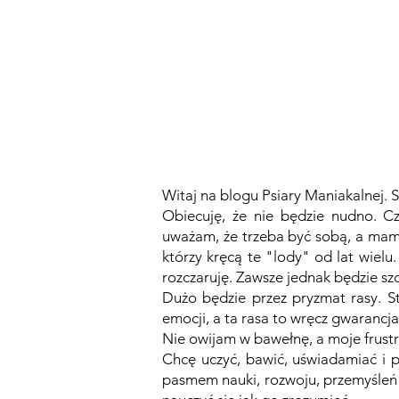
GŁÓWNA
BLOG
PODCAST
Witaj na blogu Psiary Maniakalnej. S
Obiecuję, że nie będzie nudno. Cz
uważam, że trzeba być sobą, a mam 
którzy kręcą te "lody" od lat wielu
rozczaruję. Zawsze jednak będzie szc
Dużo będzie przez pryzmat rasy. St
emocji, a ta rasa to wręcz gwarancj
Nie owijam w bawełnę, a moje frust
Chcę uczyć, bawić, uświadamiać i 
pasmem nauki, rozwoju, przemyśleń 