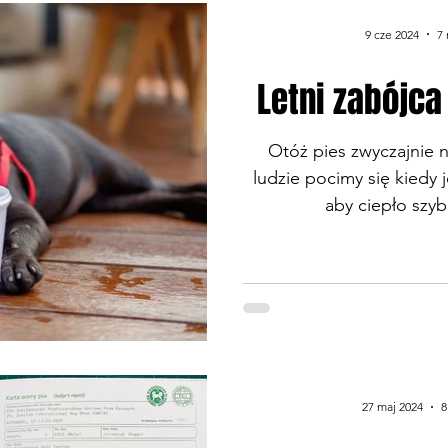
9 cze 2024
7 
Letni zabójca
Otóż pies zwyczajnie n
ludzie pocimy się kiedy 
aby ciepło szy
27 maj 2024
8