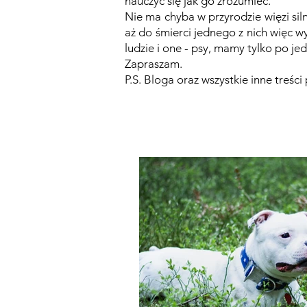
nauczyć się jak go zrozumieć.
Nie ma chyba w przyrodzie więzi siln
aż do śmierci jednego z nich więc w
ludzie i one - psy, mamy tylko po 
Zapraszam.
P.S. Bloga oraz wszystkie inne treśc