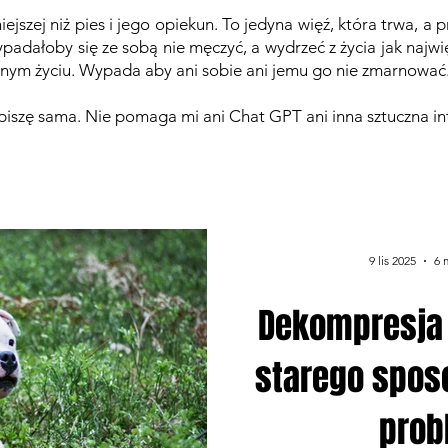
iejszej niż pies i jego opiekun. To jedyna więź, która trwa, a
ypadałoby się ze sobą nie męczyć, a wydrzeć z życia jak najwi
jednym życiu. Wypada aby ani sobie ani jemu go nie zmarnowa
i piszę sama. Nie pomaga mi ani Chat GPT ani inna sztuczna in
9 lis 2025
6 
Dekompresja
starego spos
prob