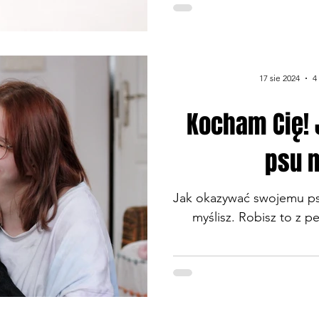
spacer i jak wiele ma
wiedzieć czemu chłoni
rozwiązań jest coraz więc
znakomicie, co niejako p
17 sie 2024
4
TO SIĘ PO PROSTU SPR
sobą gdybym też temu t
Kocham Cię!
kupiła...
psu 
Jak okazywać swojemu psu
myślisz. Robisz to z 