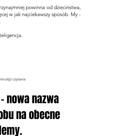
 przynajmniej powinna od dzieciństwa,
ęcej w jak najciekawszy sposób. My -
ć.
teligencja.
Zaloguj/Zarejestruj
minut(y) czytania
 - nowa nazwa
obu na obecne
lemy.