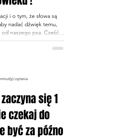
łowieku !
cji i o tym, że słowa są
aby nadać dźwięk temu,
od naszego psa. Cześć!
ż pewnie Ci wiadomo, my
 z naszymi psami głównie
y, informujemy, prosimy i
 tego komend. Niektórzy
już inna historia. Biegu
 minut(y) czytania
ść psów i tak nie rozumie,
ę i wytchnienie, że pogada
 zaczyna się 1
 do
ie czekaj do
e być za późno