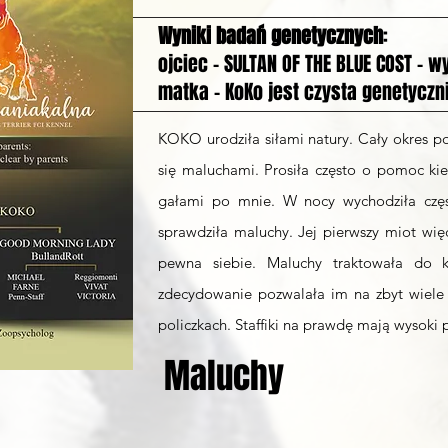
Wyniki badań genetycznych
:
ojciec - SULTAN OF THE BLUE COST - w
matka - KoKo jest czysta genetyczn
KOKO urodziła siłami natury. Cały okres p
się maluchami. Prosiła często o pomoc kied
gałami po mnie. W nocy wychodziła czę
sprawdziła maluchy. Jej pierwszy miot więc
pewna siebie. Maluchy traktowała do 
zdecydowanie pozwalała im na zbyt wiele 
policzkach. Staffiki na prawdę mają wysoki 
Maluchy