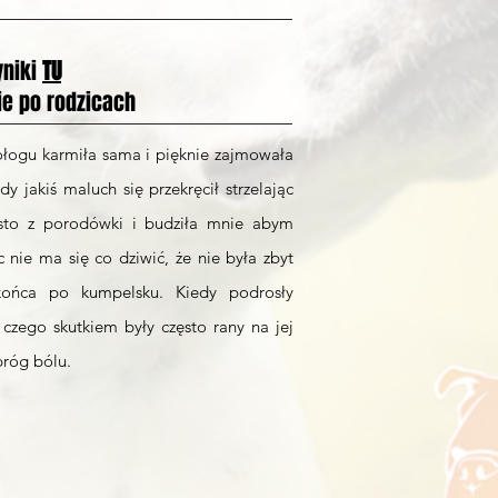
yniki
TU
ie po rodzicach
ołogu karmiła sama i pięknie zajmowała
y jakiś maluch się przekręcił strzelając
sto z porodówki i budziła mnie abym
 nie ma się co dziwić, że nie była zbyt
końca po kumpelsku. Kiedy podrosły
czego skutkiem były często rany na jej
próg bólu.