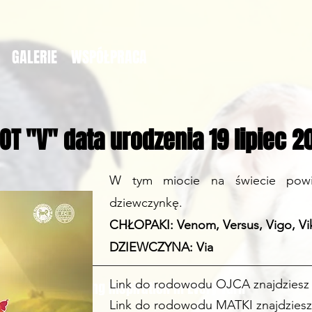
GALERIE
WSPÓŁPRACA
OT "V" data urodzenia 19 lipiec 2
W tym miocie na świecie powi
dziewczynkę.
CHŁOPAKI: Venom, Versus, Vigo, Vik
DZIEWCZYNA: Via
Link do rodowodu OJCA znajdzies
Finding Inspiration in Every Turn
Link do rodowodu MATKI znajdzies