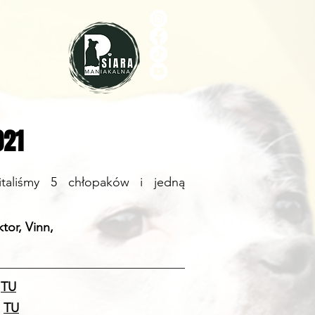
021
taliśmy 5 chłopaków i jedną
tor, Vinn,
z
TU
z
TU