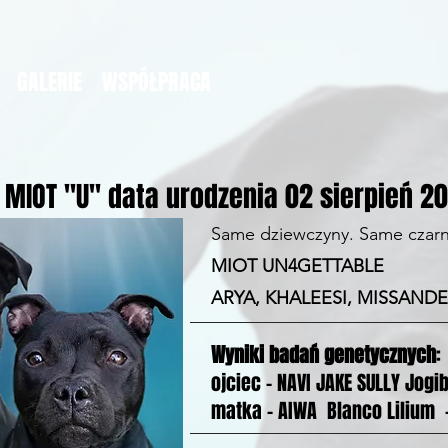
GALERIE
WSPÓŁPRACA
MIOT "U" data urodzenia 02 sierpień 2
Same dziewczyny. Same czarne
MIOT UN4GETTABLE
ARYA, KHALEESI, MISSANDE
Wyniki badań genetycznych
:
ojciec - NAVI JAKE SULLY Jogi
matka - AIWA Blanco Lilium 