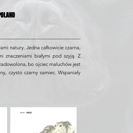
POLAND
łami natury. Jedna całkowicie czarna,
mi znaczeniami białymi pod szyją. Z
 zadowolona, bo ojciec maluchów jest
y, czysto czarny samiec. Wspaniały