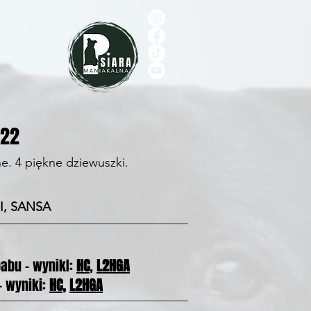
022
. 4 piękne dziewuszki.
I, SANSA
babu - wynikI:
HC
,
L2HGA
- wyniki:
HC
,
L2HGA