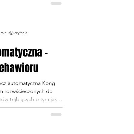
presji. Ah te dzisiejsze
anie nazywa się jakąś
by nie nazywać tego po
 Aby jednak do
 minut(y) czytania
eży zrobić z tego trend.
e. Czymże jednak jest owa
omatyczna -
czy dobra psia dieta? To n
ehawioru
ycz automatyczna Kong
em rozwścieczonych do
ów trąbiących o tym jaka
tyczna dla psa. Jak psuje
 wad. Jednak rynek nie
e, a tych demonicznych
ej. Trzymają się one wręcz