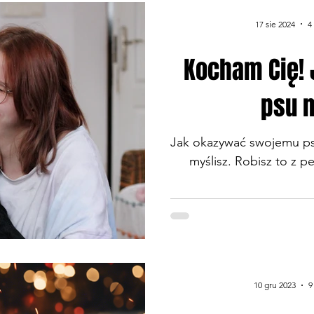
znakomicie, co niejako p
17 sie 2024
4
TO SIĘ PO PROSTU SPR
sobą gdybym też temu t
Kocham Cię!
kupiła...
psu 
Jak okazywać swojemu psu
myślisz. Robisz to z 
10 gru 2023
9