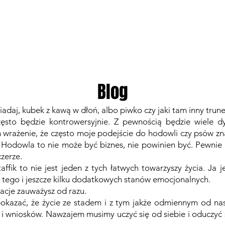
GALERIE
WSPÓŁPRACA
Blog
iadaj, kubek z kawą w dłoń, albo piwko czy jaki tam inny trun
ęsto będzie kontrowersyjnie. Z pewnością będzie wiele dy
wrażenie, że często moje podejście do hodowli czy psów znac
. Hodowla to nie może być biznes, nie powinien być. Pewnie 
zerze.
affik to nie jest jeden z tych łatwych towarzyszy życia. Ja
a tego i jeszcze kilku dodatkowych stanów emocjonalnych.
racje zauważysz od razu.
pokazać, że życie ze stadem i z tym jakże odmiennym od n
i wniosków. Nawzajem musimy uczyć się od siebie i oduczyć s