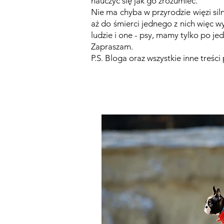
nauczyć się jak go zrozumieć.
Nie ma chyba w przyrodzie więzi siln
aż do śmierci jednego z nich więc w
ludzie i one - psy, mamy tylko po 
Zapraszam.
P.S. Bloga oraz wszystkie inne treśc