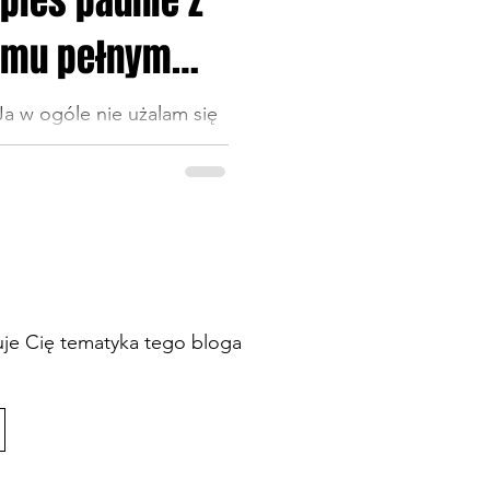
 pies padnie z
omu pełnym
zenia
Ja w ogóle nie użalam się
o prostu u mnie na chacie
urencja do michy...
suje Cię tematyka tego bloga