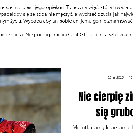
iejszej niż pies i jego opiekun. To jedyna więź, która trwa, a
ypadałoby się ze sobą nie męczyć, a wydrzeć z życia jak najwi
jednym życiu. Wypada aby ani sobie ani jemu go nie zmarnowa
i piszę sama. Nie pomaga mi ani Chat GPT ani inna sztuczna in
28 lis 2025
10
Nie cierpię z
się grub
Migotka zimą Idzie zima. 