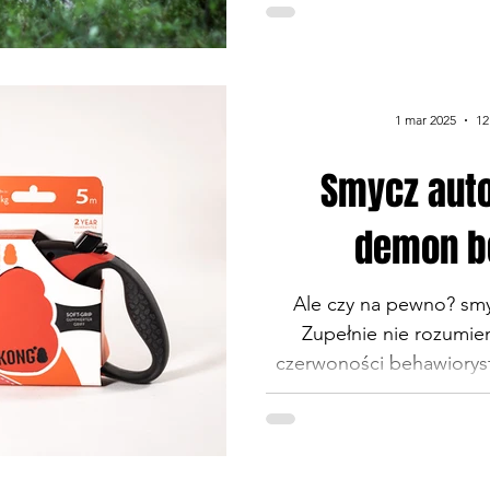
trąbi na około o dekom
czasy, kiedy zachow
new'ageowska nazwą, a
prostu tym, czym od dawna było.
1 mar 2025
12
łask mogło powrócić nal
Dziś więc o tym trendzi
Smycz aut
dekompresja i dlaczego jest istotniejsza niż trening,
a tak samo ważna jak sen 
demon b
Ale czy na pewno? sm
Zupełnie nie rozumi
czerwoności behawioryst
to zła jest smycz automa
spacer i jak wiele ma
wiedzieć czemu chłoni
rozwiązań jest coraz więc