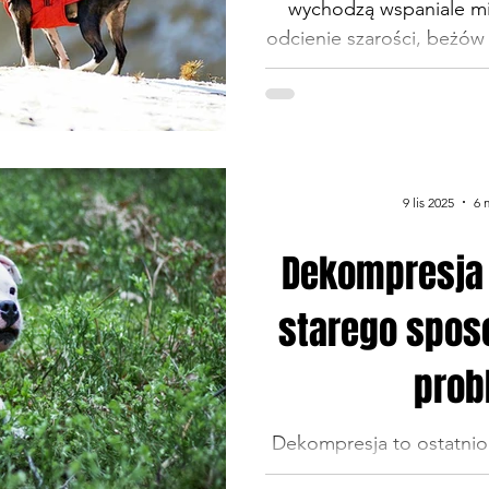
wychodzą wspaniale mi
odcienie szarości, beżów
aby chodzić na dłuuugi
zmulona przez upały i du
lesie. Z dwojga złego w
upał nie można rozebrać
zawsze można się cieple
9 lis 2025
6 
jakie trzeba założyć często irytuj
szaleją, a latem m
Dekompresja
starego spos
prob
Dekompresja to ostatni
właścicieli psów hasełko