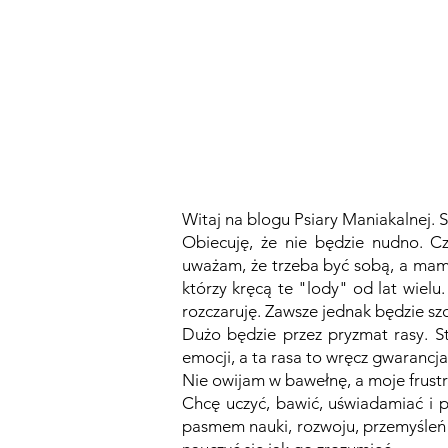
GŁÓWNA
BLOG
PODCAST
Witaj na blogu Psiary Maniakalnej. S
Obiecuję, że nie będzie nudno. Cz
uważam, że trzeba być sobą, a mam 
którzy kręcą te "lody" od lat wielu
rozczaruję. Zawsze jednak będzie szc
Dużo będzie przez pryzmat rasy. St
emocji, a ta rasa to wręcz gwarancj
Nie owijam w bawełnę, a moje frust
Chcę uczyć, bawić, uświadamiać i 
pasmem nauki, rozwoju, przemyśleń 