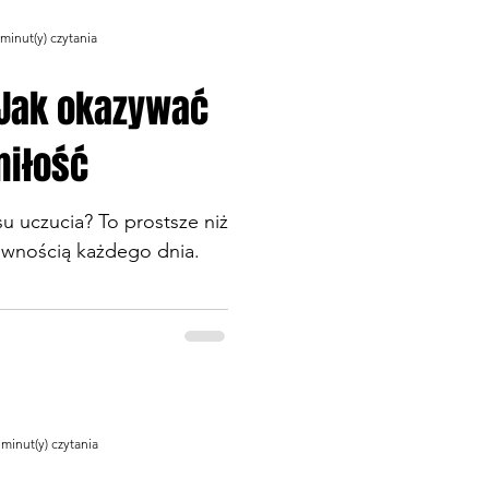
okazuje straszną prawdę -
 minut(y) czytania
AWDZA! No nie byłabym
rendowi nie uległa i nie
 Jak okazywać
..kilku ;),
miłość
 uczucia? To prostsze niż
pewnością każdego dnia.
 minut(y) czytania