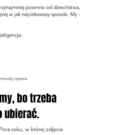
 przynajmniej powinna od dzieciństwa,
ęcej w jak najciekawszy sposób. My -
ć.
teligencja.
Zaloguj/Zarejestruj
 minut(y) czytania
imy, bo trzeba
o ubierać.
Pora roku, w której zdjęcia