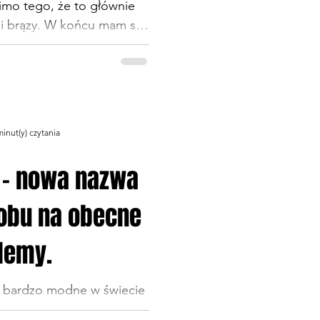
mo tego, że to głównie
 i brązy. W końcu mam siłę
e spacery. Nie czuję się
chotę jaka panuje latem w
olę zimno niż upał, bo w
 się bardziej, a w zimie
j ubrać. Choć ilość szmat
minut(y) czytania
e. No i psy zimą
uszę ograniczać spa
 - nowa nazwa
obu na obecne
lemy.
o bardzo modne w świecie
. Gdzie nie spojrzę, każdy