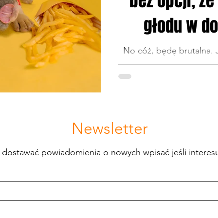
bez opcji, że
głodu w d
jed
No cóż, będę brutalna. 
nad takim delikwentem. P
jest za duża konk
Newsletter
by dostawać powiadomienia o nowych wpisać jeśli intere